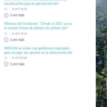
socialización para la adecuación del
reglamento de clasificación de tierras por su
01/07/2018
capacidad de uso mayor
Leer más
Ministra del Ambiente: "Desde el 2021 ya no
se usarán bolsas de plástico de primer uso"
01/07/2018
Leer más
MINAM se reúne con gobiernos regionales
para recoger sus aportes en la elaboración del
documento cero del Reglamento de la Ley
01/07/2018
Marco sobre Cambio Climático
Leer más