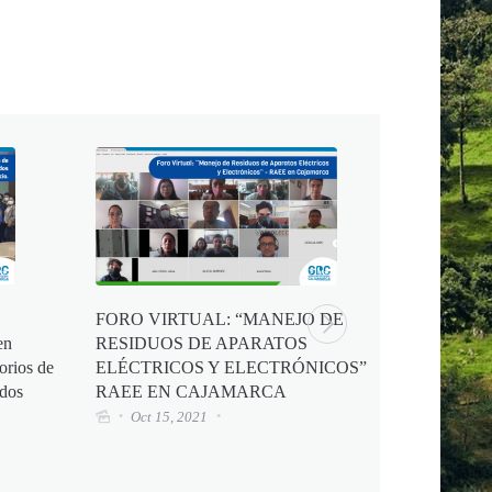
FORO VIRTUAL: “MANEJO DE
Revista V
en
RESIDUOS DE APARATOS
Agosto-20
orios de
ELÉCTRICOS Y ELECTRÓNICOS”
Ago 2
ados
RAEE EN CAJAMARCA
Oct 15, 2021