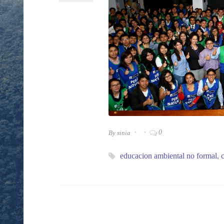
0
By
sinia
educacion ambiental no formal
,