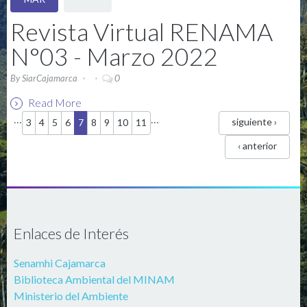
Revista Virtual RENAMA
N°03 - Marzo 2022
0
By
SiarCajamarca
Read More
Páginas
…
…
siguiente ›
3
4
5
6
7
8
9
10
11
‹ anterior
Enlaces de Interés
Senamhi Cajamarca
Biblioteca Ambiental del MINAM
Ministerio del Ambiente