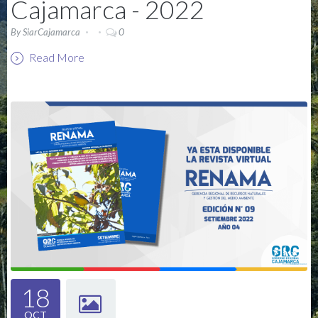
Cajamarca - 2022
0
By
SiarCajamarca
Read More
18
OCT