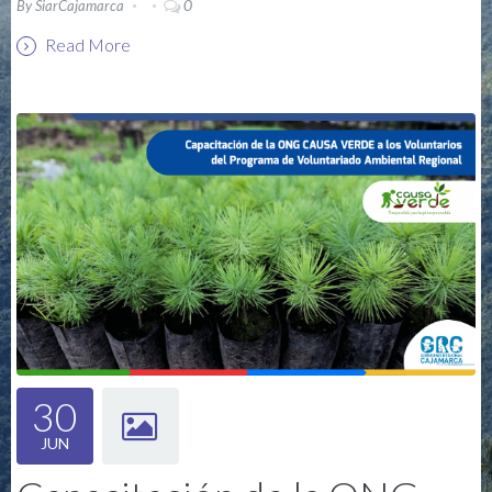
0
By
SiarCajamarca
Read More
30
JUN