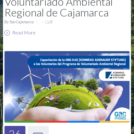
Voluntariado Ambiental
Regional de Cajamarca
0
By
SiarCajamarca
Read More
26