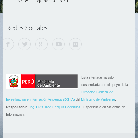
Nº 351, Cajamarca - Perú
Redes Sociales
Está interface ha sido
desarrollada con el apoyo de la
Dirección General de
Investigación e Información Ambiental (DGIIA)
del
Ministerio del Ambiente
.
Responsable:
Ing. Elvis Jhon Cerquin Cadenillas
- Especialista en Sistemas de
Información.