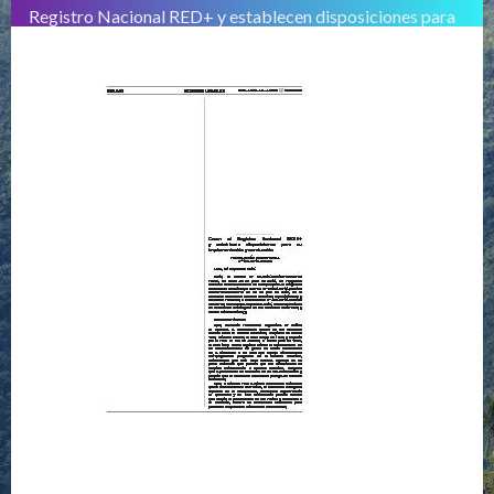
Registro Nacional RED+ y establecen disposiciones para
su Implementación y conducción