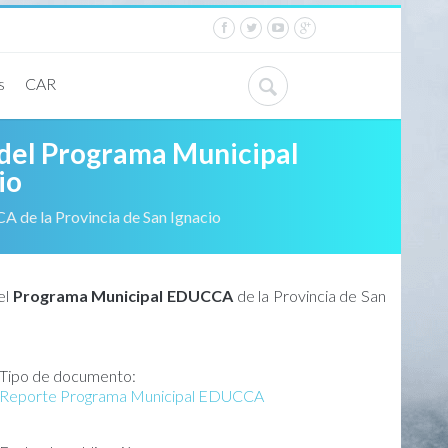
likdüzü escort
-
van escort
-
escort diyarbakır
-
escort alanya
-
s
CAR
 del Programa Municipal
io
 de la Provincia de San Ignacio
el
Programa Municipal EDUCCA
de la Provincia de San
Tipo de documento:
Reporte Programa Municipal EDUCCA