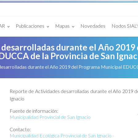
Generación de Residuos Sólidos
mber.com
-
bursa escort
-
talya escort
-
beylikdüzü escort
-
porno izle
-
istanbul escort
-
bey
Fiscalización Ambiental
Aguas Residuales
EcoIP 2019
EcoIP 2020
IAR
Publicaciones
Mapas
Novedades
Nodos SIAL'
Aire
Información
Repositorio de Documentos
Geo Servidor
s
Ecoeficiencia Institucional
Visor de Mapas Ambientales
IAR?
Estadísticas
Repositorio de Mapas
 desarrolladas durante el Año 2019
DUCCA de la Provincia de San Ignac
desarrolladas durante el Año 2019 del Programa Municipal EDUCCA
Reporte de Actividades desarrolladas durante el Año 2019 d
Ignacio
Fuente de información:
Municipalidad Provincial de San Ignacio
Contacto:
Municipalidad Ecológica Provincial de San Ignacio -